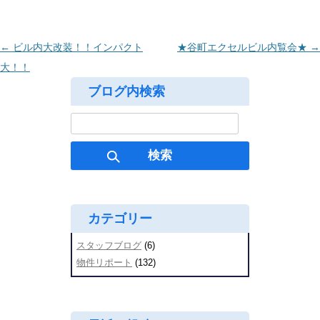
投
←
ビル内大改装！！インパクト
★谷町エクセルビル内覧会★
→
稿
大！！
ナ
ブログ内検索
ビ
検
ゲ
索:
ー
シ
ョ
ン
カテゴリー
スタッフブログ
(6)
物件リポート
(132)