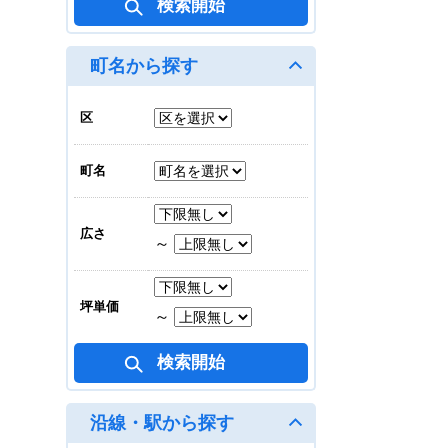
M.BALANCE MIDOSUJI
HOMMACHI
町名から探す
賃料合計
616,056
円
区
地上 6/10
30.88坪(101.904㎡)
町名
オーガニックビル
広さ
賃料合計
～
相談
地上 4/9
坪単価
～
43.84坪(144.672㎡)
南船場DSビル
賃料合計
1,054,320
円
沿線・駅から探す