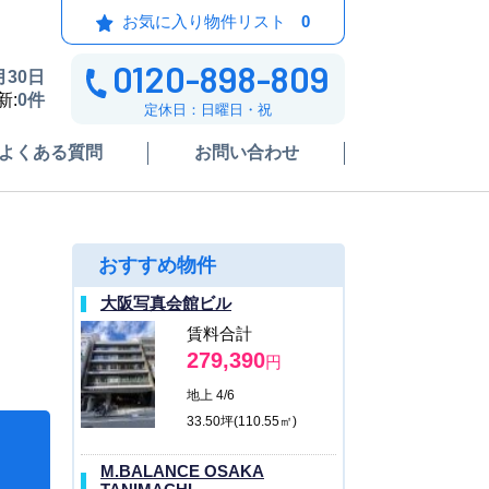
お気に入り物件リスト
0
0120-898-809
月30日
新:
0件
定休日：日曜日・祝
よくある質問
お問い合わせ
おすすめ物件
大阪写真会館ビル
賃料合計
279,390
円
地上 4/6
33.50坪(110.55㎡)
M.BALANCE OSAKA