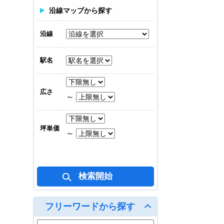
地上 1/9
沿線マップから探す
45.84坪(151.272㎡)
沿線
M.BALANCE OSAKA
TANIMACHI
賃料合計
駅名
330,000
円
地上 7/8
広さ
～
19.67坪(64.911㎡)
坪単価
～
フリーワードから探す