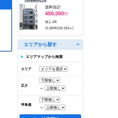
TANIMACHI
賃料合計
450,000
円
地上 2/8
31.88坪(105.204㎡)
M.BALANCE MIDOSUJI
エリアから探す
HOMMACHI
賃料合計
エリアマップから検索
616,056
円
地上 8/10
エリア
30.88坪(101.904㎡)
M.BALANCE MIDOSUJI
広さ
～
HOMMACHI
賃料合計
616,056
円
坪単価
～
地上 3/10
30.88坪(101.904㎡)