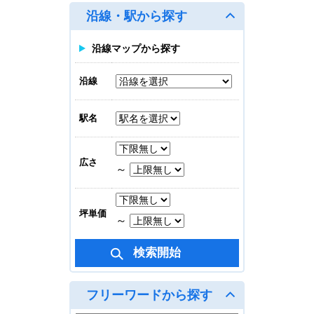
沿線・駅から探す
地上 8/10
30.88坪(101.904㎡)
沿線マップから探す
オーガニックビル
沿線
賃料合計
相談
駅名
地上 4/9
43.84坪(144.672㎡)
広さ
～
坪単価
～
フリーワードから探す