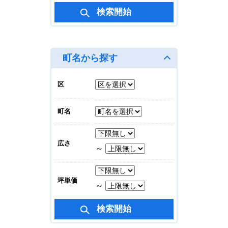
30.88坪(101.904㎡)
大阪写真会館ビル
賃料合計
279,390
円
町名から探す
地上 4/6
33.50坪(110.55㎡)
区
M.BALANCE OSAKA
町名
TANIMACHI
賃料合計
330,000
円
広さ
～
地上 7/8
19.67坪(64.911㎡)
坪単価
～
M.BALANCE MIDOSUJI
HOMMACHI
賃料合計
616,056
円