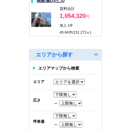
南船場DSビル
賃料合計
1,054,320
円
地上 1/9
45.84坪(151.272㎡)
M.BALANCE OSAKA
TANIMACHI
エリアから探す
賃料合計
450,000
円
エリアマップから検索
地上 2/8
エリア
31.88坪(105.204㎡)
M.BALANCE MIDOSUJI
広さ
HOMMACHI
～
賃料合計
616,056
円
坪単価
～
地上 3/10