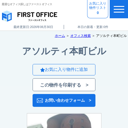
お気に入り
最適なオフィス探しはファーストオフィス
物件リスト
0
最終更新日:
2026年06月30日
本日の新着・更新:
0件
最終更新日:
2026年06月30日
本日の新着・更新:
0件
ホーム
＞
オフィス検索
＞ アソルティ本町ビル
アソルティ本町ビル
お気に入り物件に追加
この物件を印刷する >
お問い合わせフォーム >