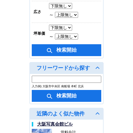
30.88坪(101.904㎡)
広さ
～
坪単価
～
フリーワードから探す
入力例) 大阪市中央区 南船場 本町 北浜
近隣のよく似た物件
大阪写真会館ビル
賃料合計