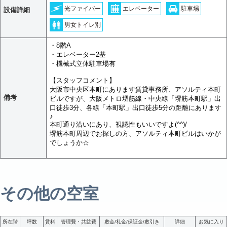
光ファイバー
エレベーター
駐車場
設備詳細
男女トイレ別
・8階A
・エレベーター2基
・機械式立体駐車場有
【スタッフコメント】
大阪市中央区本町にあります賃貸事務所、アソルティ本町
備考
ビルですが、大阪メトロ堺筋線・中央線「堺筋本町駅」出
口徒歩3分、各線「本町駅」出口徒歩5分の距離にあります
♪
本町通り沿いにあり、視認性もいいですよ(^^)/
堺筋本町周辺でお探しの方、アソルティ本町ビルはいかが
でしょうか☆
その他の空室
所在階
坪数
賃料
管理費・共益費
敷金/礼金/保証金/敷引き
詳細
お気に入り