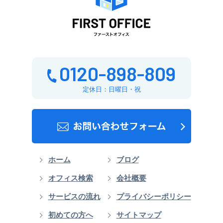
賃料合計
相談
地上 10/10
40.03坪(132.099㎡)
0120-898-809
G-TERRACE心斎橋
賃料合計
定休日：日曜日・祝
相談
地上 10/10
40.00坪(132㎡)
オーガニックビル
ホーム
ブログ
賃料合計
相談
オフィス検索
会社概要
地上 9/9
サービスの流れ
プライバシーポリシー
33.60坪(110.88㎡)
初めての方へ
サイトマップ