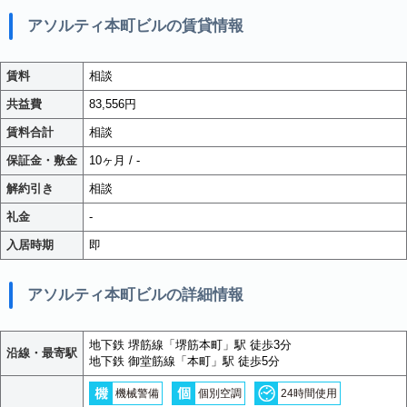
アソルティ本町ビルの賃貸情報
賃料
相談
共益費
83,556円
賃料合計
相談
保証金・敷金
10ヶ月 / -
解約引き
相談
礼金
-
入居時期
即
アソルティ本町ビルの詳細情報
地下鉄 堺筋線「堺筋本町」駅 徒歩3分
沿線・最寄駅
地下鉄 御堂筋線「本町」駅 徒歩5分
機械警備
個別空調
24時間使用