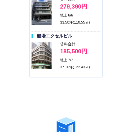
279,390円
地上 6/6
33.50坪(110.55㎡)
船場エクセルビル
賃料合計
185,500円
地上 7/7
37.10坪(122.43㎡)
FD備後町ビル（旧第一生命大織
会館ビル）
賃料合計
相談
地上 8/8
33.48坪(110.484㎡)
G-TERRACE心斎橋