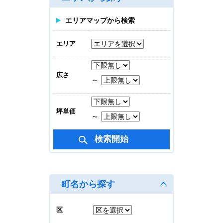
賃料合計
616,056
円
エリアマップから検索
地上 3/10
エリア
30.88坪(101.904㎡)
M.BALANCE OSAKA
広さ
TANIMACHI
～
賃料合計
330,000
円
坪単価
～
地上 7/8
19.67坪(64.911㎡)
M.BALANCE OSAKA
TANIMACHI
賃料合計
町名から探す
450,000
円
地上 2/8
区
31.88坪(105.204㎡)