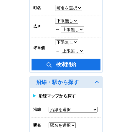
大阪写真会館ビル
町名
賃料合計
279,390
円
広さ
～
地上 4/6
33.50坪(110.55㎡)
坪単価
～
オーガニックビル
賃料合計
相談
地上 4/9
沿線・駅から探す
43.84坪(144.672㎡)
沿線マップから探す
M.BALANCE MIDOSUJI
HOMMACHI
沿線
賃料合計
616,056
円
駅名
地上 6/10