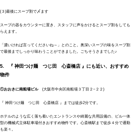
(３)最後にスープ割で〆ます
スープの器をカウンターに置き、スタッフに声をかけるとスープ割をしても
らえます。
「濃いければ言ってくださいね～」とのこと。奥深いスープの味をスープ割
で最後までしっかり味わうことができました。ごちそうさまでした♪
5. 『 神田つけ麺 つじ田 心斎橋店 』にも近い、おすすめ
物件
①おおきに南船場ビル
(大阪市中央区南船場３丁目２−２２)
『 神田つけ麺 つじ田 心斎橋店 』までは徒歩2分です。
ホテルのような広く落ち着いたエントランスや綺麗な共用設備の、ビル一体
型の機械式立体駐車場付きおすすめ物件です。心斎橋駅まで徒歩４分で通勤
も楽々。