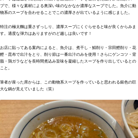
プで、様々な素材による奥深い味のなかなか濃厚なスープでした。魚介に動
物系のスープを合わせることでこの濃厚さが出ているように感じました。
特注の極太麵は重さずっしり、濃厚スープにくぐらせると味が良くからみま
す。適度な弾力はありますがのど越しは良いです！
お店に貼ってある案内によると、魚介は、煮干し・鯖削り・宗田鰹削り・花
鰹・昆布で出汁をとり、削り節は一番出汁のみを使用！さらにゲンコツ・背
脂・鶏ガラなどを長時間煮込み旨味を凝縮したスープを作り出しているとの
こと。
筆者が座った席からは、この動物系スープを作っていると思われる銀色の巨
大な鍋が見えていました（笑）