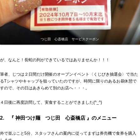
つじ田 心斎橋店 サービスクーポン
が、なんと！長蛇の列ができているではありませんか！！！
筆者、じつは２日間だけ開催のオープンイベント〈くじびき抽選会〉で当た
るTシャツやキャップを狙っていたのですが、時間に限りのあるお昼休憩で
すので、その日はあきらめて別のお店へ・・・。
４日後に再度訪問して、実食することができました(^_^)
2. 『 神田つけ麺 つじ田 心斎橋店 』のメニュー
外で並ぶこと5分、スタッフさんの案内に従ってまずは券売機で食券を購入