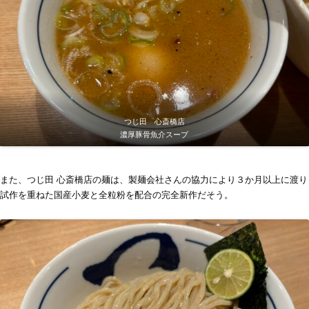
つじ田 心斎橋店
濃厚豚骨魚介スープ
また、つじ田 心斎橋店の麺は、製麺会社さんの協力により３か月以上に渡り
試作を重ねた国産小麦と全粒粉を配合の完全新作だそう。