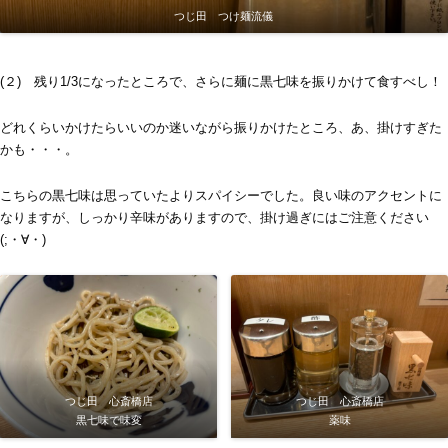
つじ田 つけ麺流儀
(２) 残り1/3になったところで、さらに麺に黒七味を振りかけて食すべし！
どれくらいかけたらいいのか迷いながら振りかけたところ、あ、掛けすぎた
かも・・・。
こちらの黒七味は思っていたよりスパイシーでした。良い味のアクセントに
なりますが、しっかり辛味がありますので、掛け過ぎにはご注意ください
(;・∀・)
つじ田 心斎橋店
つじ田 心斎橋店
黒七味で味変
薬味