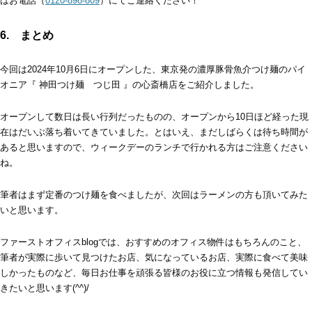
はお電話（
0120-898-809
）にてご連絡ください！
6. まとめ
今回は2024年10月6日にオープンした、東京発の濃厚豚骨魚介つけ麺のパイ
オニア『 神田つけ麺 つじ田 』の心斎橋店をご紹介しました。
オープンして数日は長い行列だったものの、オープンから10日ほど経った現
在はだいぶ落ち着いてきていました。とはいえ、まだしばらくは待ち時間が
あると思いますので、ウィークデーのランチで行かれる方はご注意ください
ね。
筆者はまず定番のつけ麺を食べましたが、次回はラーメンの方も頂いてみた
いと思います。
ファーストオフィスblogでは、おすすめのオフィス物件はもちろんのこと、
筆者が実際に歩いて見つけたお店、気になっているお店、実際に食べて美味
しかったものなど、毎日お仕事を頑張る皆様のお役に立つ情報も発信してい
きたいと思います(^^)/