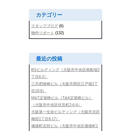
ン
カテゴリー
スタッフブログ
(6)
物件リポート
(132)
最近の投稿
BSビルディング（大阪市中央区南船場2
丁目6-2）
三共肥後橋ビル（大阪市西区江戸堀1丁
目10-8）
M&T淀屋橋ビル（T&A淀屋橋ビル）
（大阪市中央区伏見町2-6-4）
大阪第一生命ビルディング（大阪市北区
梅田1丁目8-17）
備後町吉田ビル（大阪市中央区備後町1