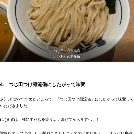
つじ田 心斎橋店
こだわりの新作麺
4. つじ田つけ麺流儀にしたがって味変
1/3ほど食べすすめたところで、「つじ田つけ麺流儀」にしたがって味変して
いただきました。
(１)まずは、麺にすだちを絞りよく混ぜてから食すべし！
濃厚なスープに少し口が慣れてきたところでの＜すだち＞！！サッパリ爽や