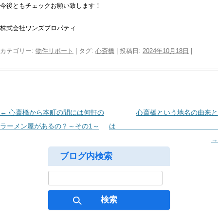
今後ともチェックお願い致します！
株式会社ワンズプロパティ
カテゴリー:
物件リポート
| タグ:
心斎橋
| 投稿日:
2024年10月18日
|
投
←
心斎橋から本町の間には何軒の
心斎橋という地名の由来と
稿
ラーメン屋があるの？～その1～
ナ
→
ビ
ブログ内検索
ゲ
検
ー
索:
シ
ョ